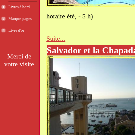
Livres à bord
horaire été, - 5 h)
Marque-pages
Livre d'or
Suite...
Salvador et la Chapa
Merci de
votre visite