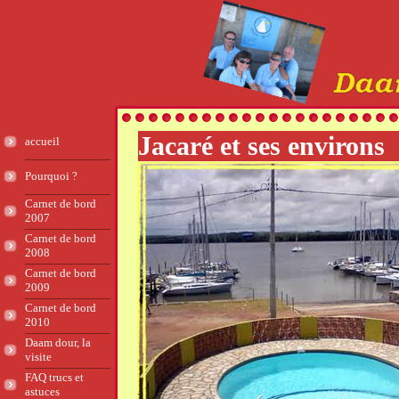
Jacaré et ses environs
accueil
Pourquoi ?
Carnet de bord
2007
Carnet de bord
2008
Carnet de bord
2009
Carnet de bord
2010
Daam dour, la
visite
FAQ trucs et
astuces